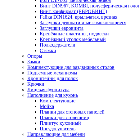
Болт DIN603, метрическая резьба
Винт DIN967, KOMBI, полусферическая голо
Винт-конфирмат (ЕВРОВИНТ)
Гайка DIN1624, крыльчатая, врезная
Заглушки декоративные самоклеющиеся
Заглушки евровинта
Крепёжные пластины, подвески
Крепёжный уголок мебельный
Полкодержатели
Стяжки
Опоры
Замки
Комплектующие для раздвижных столов
Подъемные механизмы
Кронштейны для полок
Крючки
Лицевая фурнитура
Наполнение для кухонь
Комплектующие
Мойка
Планки для стеновых панелей
Планки для столешниц
Плинтус кухонный
Посудосушитель
Направляющие для мебели