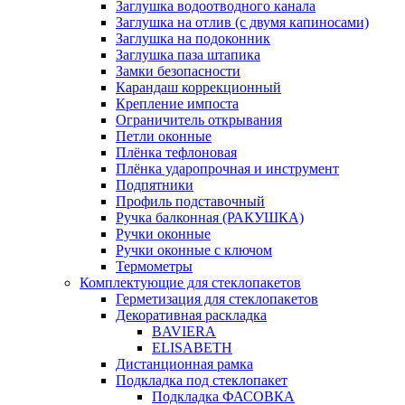
Заглушка водоотводного канала
Заглушка на отлив (с двумя капиносами)
Заглушка на подоконник
Заглушка паза штапика
Замки безопасности
Карандаш коррекционный
Крепление импоста
Ограничитель открывания
Петли оконные
Плёнка тефлоновая
Плёнка ударопрочная и инструмент
Подпятники
Профиль подставочный
Ручка балконная (РАКУШКА)
Ручки оконные
Ручки оконные с ключом
Термометры
Комплектующие для стеклопакетов
Герметизация для стеклопакетов
Декоративная раскладка
BAVIERA
ELISABETH
Дистанционная рамка
Подкладка под стеклопакет
Подкладка ФАСОВКА