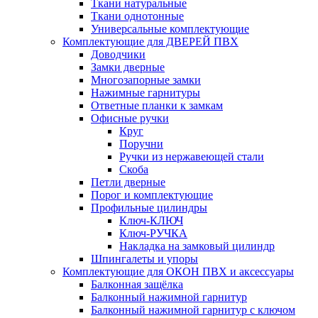
Ткани натуральные
Ткани однотонные
Универсальные комплектующие
Комплектующие для ДВЕРЕЙ ПВХ
Доводчики
Замки дверные
Многозапорные замки
Нажимные гарнитуры
Ответные планки к замкам
Офисные ручки
Круг
Поручни
Ручки из нержавеющей стали
Скоба
Петли дверные
Порог и комплектующие
Профильные цилиндры
Ключ-КЛЮЧ
Ключ-РУЧКА
Накладка на замковый цилиндр
Шпингалеты и упоры
Комплектующие для ОКОН ПВХ и аксессуары
Балконная защёлка
Балконный нажимной гарнитур
Балконный нажимной гарнитур с ключом