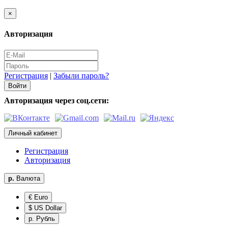
×
Авторизация
Регистрация
|
Забыли пароль?
Авторизация через соц.сети:
Личный кабинет
Регистрация
Авторизация
р.
Валюта
€ Euro
$ US Dollar
р. Рубль