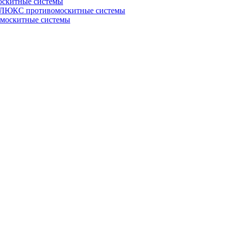
скитные системы
ЮКС противомоскитные системы
оскитные системы