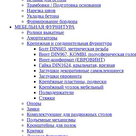
Трамбовки / Подготовка основания
Нарезка швов
Укладка бетона
Формирование бордюра
МЕБЕЛЬНАЯ ФУРНИТУРА
Ролики выкатные
Амортизаторы
Крепежная и соединительная фурнитура
Болт DIN603, метрическая резьба
Винт DIN967, KOMBI, полусферическая голо
Винт-конфирмат (ЕВРОВИНТ)
Гайка DIN1624, крыльчатая, врезная
Заглушки декоративные самоклеющиеся
Заглушки евровинта
Крепёжные пластины, подвески
Крепёжный уголок мебельный
Полкодержатели
Стяжки
Опоры
Замки
Комплектующие для раздвижных столов
Подъемные механизмы
Кронштейны для полок
Крючки