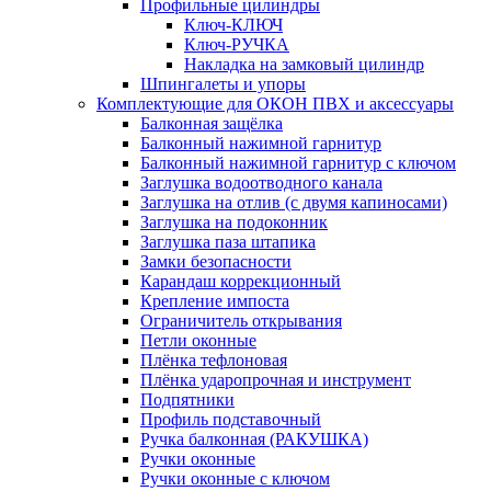
Профильные цилиндры
Ключ-КЛЮЧ
Ключ-РУЧКА
Накладка на замковый цилиндр
Шпингалеты и упоры
Комплектующие для ОКОН ПВХ и аксессуары
Балконная защёлка
Балконный нажимной гарнитур
Балконный нажимной гарнитур с ключом
Заглушка водоотводного канала
Заглушка на отлив (с двумя капиносами)
Заглушка на подоконник
Заглушка паза штапика
Замки безопасности
Карандаш коррекционный
Крепление импоста
Ограничитель открывания
Петли оконные
Плёнка тефлоновая
Плёнка ударопрочная и инструмент
Подпятники
Профиль подставочный
Ручка балконная (РАКУШКА)
Ручки оконные
Ручки оконные с ключом