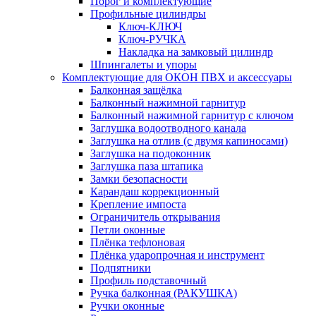
Порог и комплектующие
Профильные цилиндры
Ключ-КЛЮЧ
Ключ-РУЧКА
Накладка на замковый цилиндр
Шпингалеты и упоры
Комплектующие для ОКОН ПВХ и аксессуары
Балконная защёлка
Балконный нажимной гарнитур
Балконный нажимной гарнитур с ключом
Заглушка водоотводного канала
Заглушка на отлив (с двумя капиносами)
Заглушка на подоконник
Заглушка паза штапика
Замки безопасности
Карандаш коррекционный
Крепление импоста
Ограничитель открывания
Петли оконные
Плёнка тефлоновая
Плёнка ударопрочная и инструмент
Подпятники
Профиль подставочный
Ручка балконная (РАКУШКА)
Ручки оконные