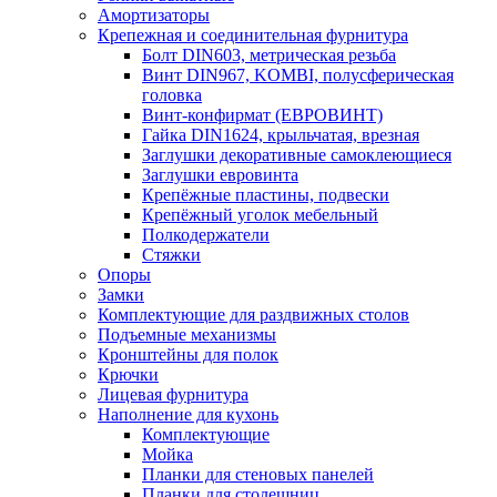
Амортизаторы
Крепежная и соединительная фурнитура
Болт DIN603, метрическая резьба
Винт DIN967, KOMBI, полусферическая
головка
Винт-конфирмат (ЕВРОВИНТ)
Гайка DIN1624, крыльчатая, врезная
Заглушки декоративные самоклеющиеся
Заглушки евровинта
Крепёжные пластины, подвески
Крепёжный уголок мебельный
Полкодержатели
Стяжки
Опоры
Замки
Комплектующие для раздвижных столов
Подъемные механизмы
Кронштейны для полок
Крючки
Лицевая фурнитура
Наполнение для кухонь
Комплектующие
Мойка
Планки для стеновых панелей
Планки для столешниц