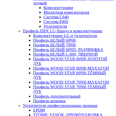
лоджий
Комплектующие
Москитная комплектация
Система C640
Система P400
Уплотнители
Профиль ПВХ LG Hausys и комплектующие
Комплектующие LG и уплотнители
Профиль БЕЛЫЙ 60NR
Профиль БЕЛЫЙ 70NR
Профиль БЕЛЫЙ 60ND, РАЗДВИЖКА
Профиль БЕЛЫЙ L-600, ДВЕРНОЙ
Профиль WOOD STAR 60NR-ЗОЛОТОЙ
ДУБ
Профиль WOOD STAR 60NR-МАХАГОН
Профиль WOOD STAR 60NR-ТЁМНЫЙ
ДУБ
Профиль WOOD STAR 70NR-МАХАГОН
Профиль WOOD STAR 70NR-ТЕМНЫЙ
ДУБ
Профиль дополнительный
Профиль штапика
Уплотнители профессиональные оконные
EPDM
STOMIL SANOK -ПРОМУПАКОВКА