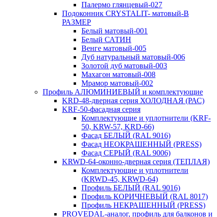
Палермо глянцевый-027
Подоконник CRYSTALIT- матовый-В
РАЗМЕР
Белый матовый-001
Белый САТИН
Венге матовый-005
Дуб натуральный матовый-006
Золотой дуб матовый-003
Махагон матовый-008
Мрамор матовый-002
Профиль АЛЮМИНИЕВЫЙ и комплектующие
KRD-48-дверная серия ХОЛОДНАЯ (РАС)
KRF-50-фасадная серия
Комплектующие и уплотнители (KRF-
50, KRW-57, KRD-66)
Фасад БЕЛЫЙ (RAL 9016)
Фасад НЕОКРАШЕННЫЙ (PRESS)
Фасад СЕРЫЙ (RAL 9006)
KRWD-64-оконно-дверная серия (ТЕПЛАЯ)
Комплектующие и уплотнители
(KRWD-45, KRWD-64)
Профиль БЕЛЫЙ (RAL 9016)
Профиль КОРИЧНЕВЫЙ (RAL 8017)
Профиль НЕКРАШЕННЫЙ (PRESS)
PROVEDAL-аналог, профиль для балконов и