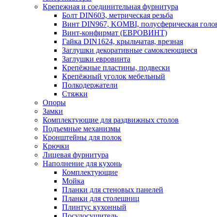
Крепежная и соединительная фурнитура
Болт DIN603, метрическая резьба
Винт DIN967, KOMBI, полусферическая голо
Винт-конфирмат (ЕВРОВИНТ)
Гайка DIN1624, крыльчатая, врезная
Заглушки декоративные самоклеющиеся
Заглушки евровинта
Крепёжные пластины, подвески
Крепёжный уголок мебельный
Полкодержатели
Стяжки
Опоры
Замки
Комплектующие для раздвижных столов
Подъемные механизмы
Кронштейны для полок
Крючки
Лицевая фурнитура
Наполнение для кухонь
Комплектующие
Мойка
Планки для стеновых панелей
Планки для столешниц
Плинтус кухонный
Посудосушитель