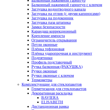
Балконный нажимной гарнитур
Балконный нажимной гарнитур с ключом
Заглушка водоотводного канала
Заглушка на отлив (с двумя капиносами)
Заглушка на подоконник
Заглушка паза штапика
Замки безопасности
Карандаш коррекционный
Крепление импоста
Ограничитель открывания
Петли оконные
Плёнка тефлоновая
Плёнка ударопрочная и инструмент
Подпятники
Профиль подставочный
Ручка балконная (РАКУШКА)
Ручки оконные
Ручки оконные с ключом
Термометры
Комплектующие для стеклопакетов
Герметизация для стеклопакетов
Декоративная раскладка
BAVIERA
ELISABETH
Дистанционная рамка