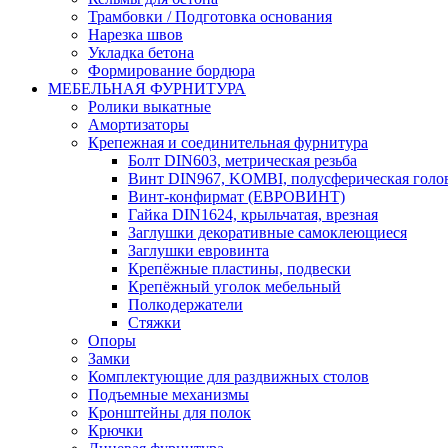
Трамбовки / Подготовка основания
Нарезка швов
Укладка бетона
Формирование бордюра
МЕБЕЛЬНАЯ ФУРНИТУРА
Ролики выкатные
Амортизаторы
Крепежная и соединительная фурнитура
Болт DIN603, метрическая резьба
Винт DIN967, KOMBI, полусферическая голо
Винт-конфирмат (ЕВРОВИНТ)
Гайка DIN1624, крыльчатая, врезная
Заглушки декоративные самоклеющиеся
Заглушки евровинта
Крепёжные пластины, подвески
Крепёжный уголок мебельный
Полкодержатели
Стяжки
Опоры
Замки
Комплектующие для раздвижных столов
Подъемные механизмы
Кронштейны для полок
Крючки