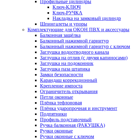
Профильные цилиндры
Ключ-КЛЮЧ
Ключ-РУЧКА
Накладка на замковый цилиндр
Шпингалеты и упоры
Комплектующие для ОКОН ПВХ и аксессуары
Балконная защёлка
Балконный нажимной гарнитур
Балконный нажимной гарнитур с ключом
Заглушка водоотводного канала
Заглушка на отлив (с двумя капиносами)
Заглушка на подоконник
Заглушка паза штапика
Замки безопасности
Карандаш коррекционный
Крепление импоста
Ограничитель открывания
Петли оконные
Плёнка тефлоновая
Плёнка ударопрочная и инструмент
Подпятники
Профиль подставочный
Ручка балконная (РАКУШКА)
Ручки оконные
Ручки оконные с ключом