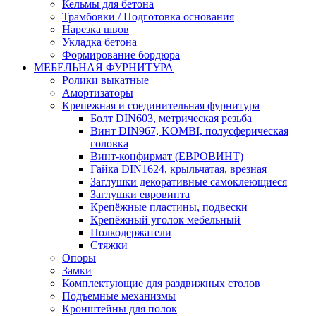
Кельмы для бетона
Трамбовки / Подготовка основания
Нарезка швов
Укладка бетона
Формирование бордюра
МЕБЕЛЬНАЯ ФУРНИТУРА
Ролики выкатные
Амортизаторы
Крепежная и соединительная фурнитура
Болт DIN603, метрическая резьба
Винт DIN967, KOMBI, полусферическая
головка
Винт-конфирмат (ЕВРОВИНТ)
Гайка DIN1624, крыльчатая, врезная
Заглушки декоративные самоклеющиеся
Заглушки евровинта
Крепёжные пластины, подвески
Крепёжный уголок мебельный
Полкодержатели
Стяжки
Опоры
Замки
Комплектующие для раздвижных столов
Подъемные механизмы
Кронштейны для полок