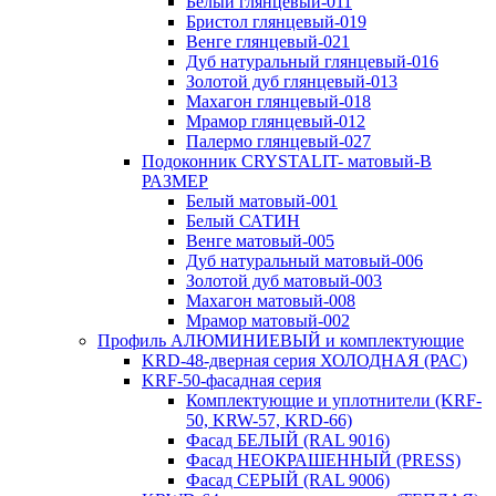
Белый глянцевый-011
Бристол глянцевый-019
Венге глянцевый-021
Дуб натуральный глянцевый-016
Золотой дуб глянцевый-013
Махагон глянцевый-018
Мрамор глянцевый-012
Палермо глянцевый-027
Подоконник CRYSTALIT- матовый-В
РАЗМЕР
Белый матовый-001
Белый САТИН
Венге матовый-005
Дуб натуральный матовый-006
Золотой дуб матовый-003
Махагон матовый-008
Мрамор матовый-002
Профиль АЛЮМИНИЕВЫЙ и комплектующие
KRD-48-дверная серия ХОЛОДНАЯ (РАС)
KRF-50-фасадная серия
Комплектующие и уплотнители (KRF-
50, KRW-57, KRD-66)
Фасад БЕЛЫЙ (RAL 9016)
Фасад НЕОКРАШЕННЫЙ (PRESS)
Фасад СЕРЫЙ (RAL 9006)