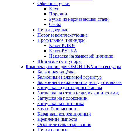
Офисные ручки
Круг
Поручни
Ручки из нержавеющей стали
Скоба
Петли дверные
Порог и комплектующие
Профильные цилиндры
Ключ-КЛЮЧ
Ключ-РУЧКА
Накладка на замковый цилиндр
Шпингалеты и упоры
Комплектующие для ОКОН ПВХ и аксессуары
Балконная защёлка
Балконный нажимной гарнитур
Балконный нажимной гарнитур с ключом
Заглушка водоотводного канала
Заглушка на отлив (с двумя капиносами)
Заглушка на подоконник
Заглушка паза штапика
Замки безопасности
Карандаш коррекционный
Крепление импоста
Ограничитель открывания
Петли оконные