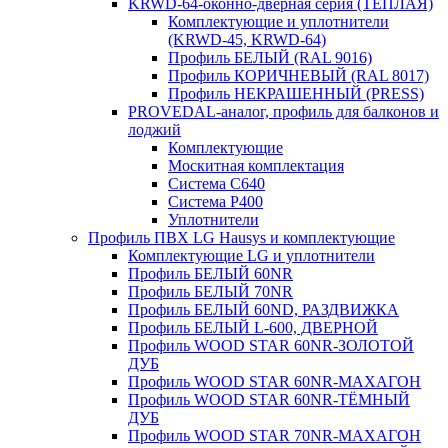
KRWD-64-оконно-дверная серия (ТЕПЛАЯ)
Комплектующие и уплотнители
(KRWD-45, KRWD-64)
Профиль БЕЛЫЙ (RAL 9016)
Профиль КОРИЧНЕВЫЙ (RAL 8017)
Профиль НЕКРАШЕННЫЙ (PRESS)
PROVEDAL-аналог, профиль для балконов и
лоджий
Комплектующие
Москитная комплектация
Система C640
Система P400
Уплотнители
Профиль ПВХ LG Hausys и комплектующие
Комплектующие LG и уплотнители
Профиль БЕЛЫЙ 60NR
Профиль БЕЛЫЙ 70NR
Профиль БЕЛЫЙ 60ND, РАЗДВИЖКА
Профиль БЕЛЫЙ L-600, ДВЕРНОЙ
Профиль WOOD STAR 60NR-ЗОЛОТОЙ
ДУБ
Профиль WOOD STAR 60NR-МАХАГОН
Профиль WOOD STAR 60NR-ТЁМНЫЙ
ДУБ
Профиль WOOD STAR 70NR-МАХАГОН