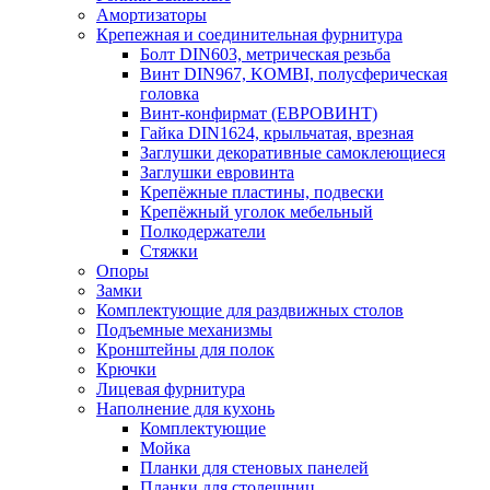
Амортизаторы
Крепежная и соединительная фурнитура
Болт DIN603, метрическая резьба
Винт DIN967, KOMBI, полусферическая
головка
Винт-конфирмат (ЕВРОВИНТ)
Гайка DIN1624, крыльчатая, врезная
Заглушки декоративные самоклеющиеся
Заглушки евровинта
Крепёжные пластины, подвески
Крепёжный уголок мебельный
Полкодержатели
Стяжки
Опоры
Замки
Комплектующие для раздвижных столов
Подъемные механизмы
Кронштейны для полок
Крючки
Лицевая фурнитура
Наполнение для кухонь
Комплектующие
Мойка
Планки для стеновых панелей
Планки для столешниц