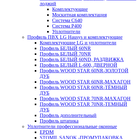
лоджий
Комплектующие
Москитная комплектация
Система C640
Система P400
Уплотнители
Профиль ПВХ LG Hausys и комплектующие
Комплектующие LG и уплотнители
Профиль БЕЛЫЙ 60NR
Профиль БЕЛЫЙ 70NR
Профиль БЕЛЫЙ 60ND, РАЗДВИЖКА
Профиль БЕЛЫЙ L-600, ДВЕРНОЙ
Профиль WOOD STAR 60NR-ЗОЛОТОЙ
ДУБ
Профиль WOOD STAR 60NR-МАХАГОН
Профиль WOOD STAR 60NR-ТЁМНЫЙ
ДУБ
Профиль WOOD STAR 70NR-МАХАГОН
Профиль WOOD STAR 70NR-ТЕМНЫЙ
ДУБ
Профиль дополнительный
Профиль штапика
Уплотнители профессиональные оконные
EPDM
STOMIL SANOK -ПРОМУПАКОВКА