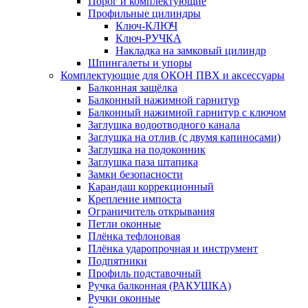
Порог и комплектующие
Профильные цилиндры
Ключ-КЛЮЧ
Ключ-РУЧКА
Накладка на замковый цилиндр
Шпингалеты и упоры
Комплектующие для ОКОН ПВХ и аксессуары
Балконная защёлка
Балконный нажимной гарнитур
Балконный нажимной гарнитур с ключом
Заглушка водоотводного канала
Заглушка на отлив (с двумя капиносами)
Заглушка на подоконник
Заглушка паза штапика
Замки безопасности
Карандаш коррекционный
Крепление импоста
Ограничитель открывания
Петли оконные
Плёнка тефлоновая
Плёнка ударопрочная и инструмент
Подпятники
Профиль подставочный
Ручка балконная (РАКУШКА)
Ручки оконные