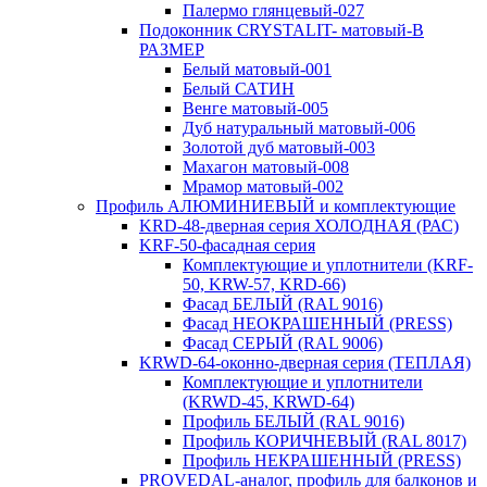
Палермо глянцевый-027
Подоконник CRYSTALIT- матовый-В
РАЗМЕР
Белый матовый-001
Белый САТИН
Венге матовый-005
Дуб натуральный матовый-006
Золотой дуб матовый-003
Махагон матовый-008
Мрамор матовый-002
Профиль АЛЮМИНИЕВЫЙ и комплектующие
KRD-48-дверная серия ХОЛОДНАЯ (РАС)
KRF-50-фасадная серия
Комплектующие и уплотнители (KRF-
50, KRW-57, KRD-66)
Фасад БЕЛЫЙ (RAL 9016)
Фасад НЕОКРАШЕННЫЙ (PRESS)
Фасад СЕРЫЙ (RAL 9006)
KRWD-64-оконно-дверная серия (ТЕПЛАЯ)
Комплектующие и уплотнители
(KRWD-45, KRWD-64)
Профиль БЕЛЫЙ (RAL 9016)
Профиль КОРИЧНЕВЫЙ (RAL 8017)
Профиль НЕКРАШЕННЫЙ (PRESS)
PROVEDAL-аналог, профиль для балконов и