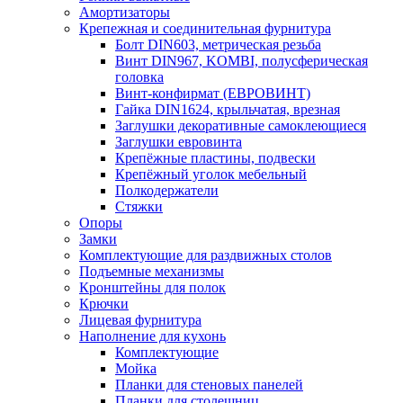
Амортизаторы
Крепежная и соединительная фурнитура
Болт DIN603, метрическая резьба
Винт DIN967, KOMBI, полусферическая
головка
Винт-конфирмат (ЕВРОВИНТ)
Гайка DIN1624, крыльчатая, врезная
Заглушки декоративные самоклеющиеся
Заглушки евровинта
Крепёжные пластины, подвески
Крепёжный уголок мебельный
Полкодержатели
Стяжки
Опоры
Замки
Комплектующие для раздвижных столов
Подъемные механизмы
Кронштейны для полок
Крючки
Лицевая фурнитура
Наполнение для кухонь
Комплектующие
Мойка
Планки для стеновых панелей
Планки для столешниц