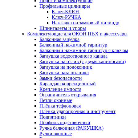
Порог и комплектующие
Профильные цилиндры
Ключ-КЛЮЧ
Ключ-РУЧКА
Накладка на замковый цилиндр
Шпингалеты и упоры
Комплектующие для ОКОН ПВХ и аксессуары
Балконная защёлка
Балконный нажимной гарнитур
Балконный нажимной гарнитур с ключом
Заглушка водоотводного канала
Заглушка на отлив (с двумя капиносами)
Заглушка на подоконник
Заглушка паза штапика
Замки безопасности
Карандаш коррекционный
Крепление импоста
Ограничитель открывания
Петли оконные
Плёнка тефлоновая
Плёнка ударопрочная и инструмент
Подпятники
Профиль подставочный
Ручка балконная (РАКУШКА)
Ручки оконные