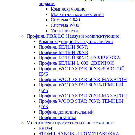
лоджий
Комплектующие
Москитная комплектация
Система C640
Система P400
Уплотнители
Профиль ПВХ LG Hausys и комплектующие
Комплектующие LG и уплотнители
Профиль БЕЛЫЙ 60NR
Профиль БЕЛЫЙ 70NR
Профиль БЕЛЫЙ 60ND, РАЗДВИЖКА
Профиль БЕЛЫЙ L-600, ДВЕРНОЙ
Профиль WOOD STAR 60NR-ЗОЛОТОЙ
ДУБ
Профиль WOOD STAR 60NR-МАХАГОН
Профиль WOOD STAR 60NR-ТЁМНЫЙ
ДУБ
Профиль WOOD STAR 70NR-МАХАГОН
Профиль WOOD STAR 70NR-ТЕМНЫЙ
ДУБ
Профиль дополнительный
Профиль штапика
Уплотнители профессиональные оконные
EPDM
STOMIL SANOK -ПРОМУПАКОВКА