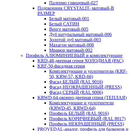
Палермо глянцевый-027
Подоконник CRYSTALIT- матовый-В
РАЗМЕР
Белый матовый-001
Белый САТИН
Венге матовый-005
Дуб натуральный матовый-006
Золотой дуб матовый-003
Махагон матовый-008
Мрамор матовый-002
Профиль АЛЮМИНИЕВЫЙ и комплектующие
KRD-48-дверная серия ХОЛОДНАЯ (РАС)
KRF-50-фасадная серия
Комплектующие и уплотнители (KRF-
50, KRW-57, KRD-66)
Фасад БЕЛЫЙ (RAL 9016)
Фасад НЕОКРАШЕННЫЙ (PRESS)
Фасад СЕРЫЙ (RAL 9006)
KRWD-64-оконно-дверная серия (ТЕПЛАЯ)
Комплектующие и уплотнители
(KRWD-45, KRWD-64)
Профиль БЕЛЫЙ (RAL 9016)
Профиль КОРИЧНЕВЫЙ (RAL 8017)
Профиль НЕКРАШЕННЫЙ (PRESS)
PROVEDAL-аналог, профиль для балконов и