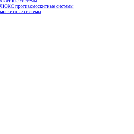
скитные системы
ЮКС противомоскитные системы
оскитные системы