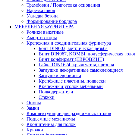
Трамбовки / Подготовка основания
Нарезка швов
Укладка бетона
Формирование бордюра
МЕБЕЛЬНАЯ ФУРНИТУРА
Ролики выкатные
Амортизаторы
Крепежная и соединительная фурнитура
Болт DIN603, метрическая резьба
Винт DIN967, KOMBI, полусферическая голо
Винт-конфирмат (ЕВРОВИНТ)
Гайка DIN1624, крыльчатая, врезная
Заглушки декоративные самоклеющиеся
Заглушки евровинта
Крепёжные пластины, подвески
Крепёжный уголок мебельный
Полкодержатели
Стяжки
Опоры
Замки
Комплектующие для раздвижных столов
Подъемные механизмы
Кронштейны для полок
Крючки