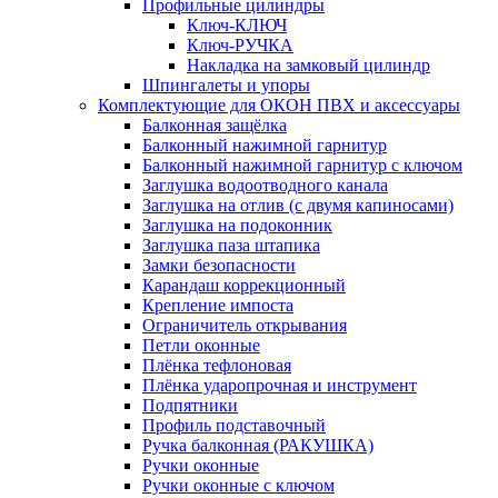
Профильные цилиндры
Ключ-КЛЮЧ
Ключ-РУЧКА
Накладка на замковый цилиндр
Шпингалеты и упоры
Комплектующие для ОКОН ПВХ и аксессуары
Балконная защёлка
Балконный нажимной гарнитур
Балконный нажимной гарнитур с ключом
Заглушка водоотводного канала
Заглушка на отлив (с двумя капиносами)
Заглушка на подоконник
Заглушка паза штапика
Замки безопасности
Карандаш коррекционный
Крепление импоста
Ограничитель открывания
Петли оконные
Плёнка тефлоновая
Плёнка ударопрочная и инструмент
Подпятники
Профиль подставочный
Ручка балконная (РАКУШКА)
Ручки оконные
Ручки оконные с ключом