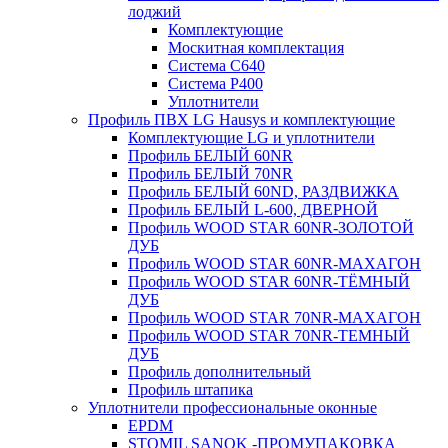
лоджий
Комплектующие
Москитная комплектация
Система C640
Система P400
Уплотнители
Профиль ПВХ LG Hausys и комплектующие
Комплектующие LG и уплотнители
Профиль БЕЛЫЙ 60NR
Профиль БЕЛЫЙ 70NR
Профиль БЕЛЫЙ 60ND, РАЗДВИЖКА
Профиль БЕЛЫЙ L-600, ДВЕРНОЙ
Профиль WOOD STAR 60NR-ЗОЛОТОЙ
ДУБ
Профиль WOOD STAR 60NR-МАХАГОН
Профиль WOOD STAR 60NR-ТЁМНЫЙ
ДУБ
Профиль WOOD STAR 70NR-МАХАГОН
Профиль WOOD STAR 70NR-ТЕМНЫЙ
ДУБ
Профиль дополнительный
Профиль штапика
Уплотнители профессиональные оконные
EPDM
STOMIL SANOK -ПРОМУПАКОВКА