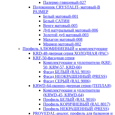
Палермо глянцевый-027
Подоконник CRYSTALIT- матовый-В
РАЗМЕР
Белый матовый-001
Белый САТИН
Венге матовый-005
Дуб натуральный матовый-006
Золотой дуб матовый-003
Махагон матовый-008
Мрамор матовый-002
Профиль АЛЮМИНИЕВЫЙ и комплектующие
KRD-48-дверная серия ХОЛОДНАЯ (РАС)
KRF-50-фасадная серия
Комплектующие и уплотнители (KRF-
50, KRW-57, KRD-66)
Фасад БЕЛЫЙ (RAL 9016)
Фасад НЕОКРАШЕННЫЙ (PRESS)
Фасад СЕРЫЙ (RAL 9006)
KRWD-64-оконно-дверная серия (ТЕПЛАЯ)
Комплектующие и уплотнители
(KRWD-45, KRWD-64)
Профиль БЕЛЫЙ (RAL 9016)
Профиль КОРИЧНЕВЫЙ (RAL 8017)
Профиль НЕКРАШЕННЫЙ (PRESS)
PROVEDAL-аналог, профиль для балконов и