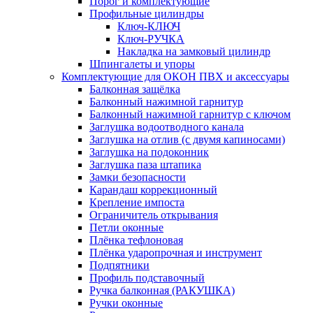
Порог и комплектующие
Профильные цилиндры
Ключ-КЛЮЧ
Ключ-РУЧКА
Накладка на замковый цилиндр
Шпингалеты и упоры
Комплектующие для ОКОН ПВХ и аксессуары
Балконная защёлка
Балконный нажимной гарнитур
Балконный нажимной гарнитур с ключом
Заглушка водоотводного канала
Заглушка на отлив (с двумя капиносами)
Заглушка на подоконник
Заглушка паза штапика
Замки безопасности
Карандаш коррекционный
Крепление импоста
Ограничитель открывания
Петли оконные
Плёнка тефлоновая
Плёнка ударопрочная и инструмент
Подпятники
Профиль подставочный
Ручка балконная (РАКУШКА)
Ручки оконные