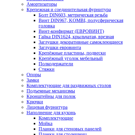
Амортизаторы
Крепежная и соединительная фурнитура
Болт DIN603, метрическая резьба
Винт DIN967, KOMBI, полусферическая
головка
Винт-конфирмат (ЕВРОВИНТ)
Гайка DIN1624, крыльчатая, врезная
Заглушки декоративные самоклеющиеся
Заглушки евровинта
Крепёжные пластины, подвески
Крепёжный уголок мебельный
Полкодержатели
Стяжки
Опоры
Замки
Комплектующие для раздвижных столов
Подъемные механизмы
Кронштейны для полок
Крючки
Лицевая фурнитура
Наполнение для кухонь
Комплектующие
Мойка
Планки для стеновых панелей
Планки для столешниц