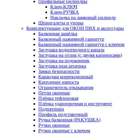
Профильные цилиндры
Ключ-КЛЮЧ
Ключ-РУЧКА
Накладка на замковый цилиндр
Шпингалеты и упоры
Комплектующие для ОКОН ПВХ и аксессуары
Балконная защёлка
Балконный нажимной гарнитур
Балконный нажимной гарнитур с ключом
Заглушка водоотводного канала
Заглушка на отлив (с двумя капиносами)
Заглушка на подоконник
Заглушка паза штапика
Замки безопасности
Карандаш коррекционный
Крепление импоста
Ограничитель открывания
Петли оконные
Плёнка тефлоновая
Плёнка ударопрочная и инструмент
Подпятники
Профиль подставочный
Ручка балконная (РАКУШКА)
Ручки оконные
Ручки оконные с ключом