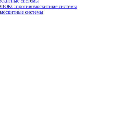
скитные системы
ЮКС противомоскитные системы
оскитные системы