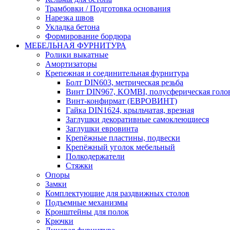
Трамбовки / Подготовка основания
Нарезка швов
Укладка бетона
Формирование бордюра
МЕБЕЛЬНАЯ ФУРНИТУРА
Ролики выкатные
Амортизаторы
Крепежная и соединительная фурнитура
Болт DIN603, метрическая резьба
Винт DIN967, KOMBI, полусферическая голо
Винт-конфирмат (ЕВРОВИНТ)
Гайка DIN1624, крыльчатая, врезная
Заглушки декоративные самоклеющиеся
Заглушки евровинта
Крепёжные пластины, подвески
Крепёжный уголок мебельный
Полкодержатели
Стяжки
Опоры
Замки
Комплектующие для раздвижных столов
Подъемные механизмы
Кронштейны для полок
Крючки