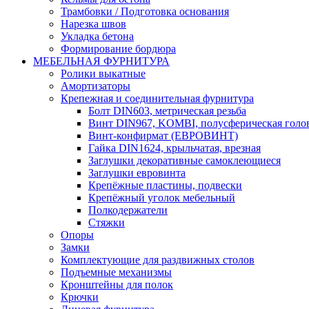
Трамбовки / Подготовка основания
Нарезка швов
Укладка бетона
Формирование бордюра
МЕБЕЛЬНАЯ ФУРНИТУРА
Ролики выкатные
Амортизаторы
Крепежная и соединительная фурнитура
Болт DIN603, метрическая резьба
Винт DIN967, KOMBI, полусферическая голо
Винт-конфирмат (ЕВРОВИНТ)
Гайка DIN1624, крыльчатая, врезная
Заглушки декоративные самоклеющиеся
Заглушки евровинта
Крепёжные пластины, подвески
Крепёжный уголок мебельный
Полкодержатели
Стяжки
Опоры
Замки
Комплектующие для раздвижных столов
Подъемные механизмы
Кронштейны для полок
Крючки