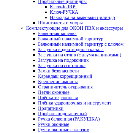
Профильные цилиндры
Ключ-КЛЮЧ
Ключ-РУЧКА
Накладка на замковый цилиндр
Шпингалеты и упоры
Комплектующие для ОКОН ПВХ и аксессуары
Балконная защёлка
Балконный нажимной гарнитур
Балконный нажимной гарнитур с ключом
Заглушка водоотводного канала
Заглушка на отлив (с двумя капиносами)
Заглушка на подоконник
Заглушка паза штапика
Замки безопасности
Карандаш коррекционный
Крепление импоста
Ограничитель открывания
Петли оконные
Плёнка тефлоновая
Плёнка ударопрочная и инструмент
Подпятники
Профиль подставочный
Ручка балконная (РАКУШКА)
Ручки оконные
Ручки оконные с ключом