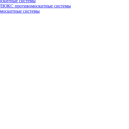
скитные системы
ЮКС противомоскитные системы
оскитные системы